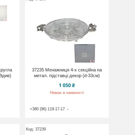
кругла
37235 Менажниця 4-х секційна на
39див)
метал. підставці декор (d-33см)
1 050 ₴
Немає в наявності
+380 (96) 119-17-17
37239