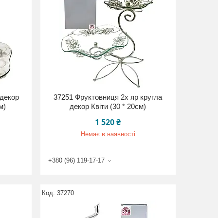
 декор
37251 Фруктовниця 2х яр кругла
м)
декор Квіти (30 * 20см)
1 520 ₴
Немає в наявності
+380 (96) 119-17-17
37270