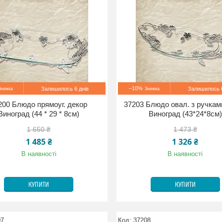
–10%
Залишилось 6 днів
Залишилось 6
200 Блюдо прямоуг. декор
37203 Блюдо овал. з ручкам
Виноград (44 * 29 * 8см)
Виноград (43*24*8см)
1 650 ₴
1 473 ₴
1 485 ₴
1 326 ₴
В наявності
В наявності
КУПИТИ
КУПИТИ
07
37208