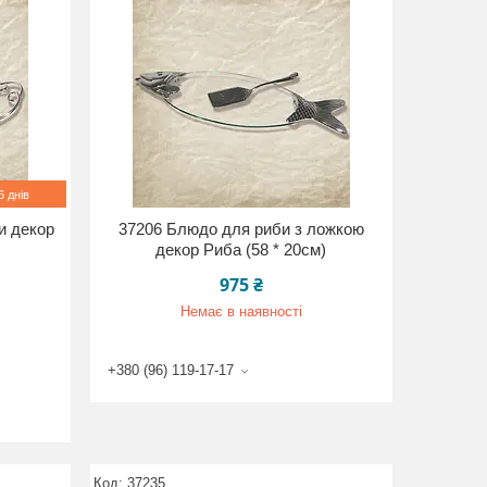
 днів
и декор
37206 Блюдо для риби з ложкою
декор Риба (58 * 20см)
975 ₴
Немає в наявності
+380 (96) 119-17-17
37235