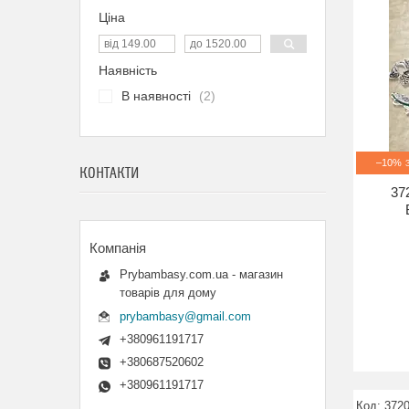
Ціна
Наявність
В наявності
2
–10%
КОНТАКТИ
37
Prybambasy.com.ua - магазин
товарів для дому
prybambasy@gmail.com
+380961191717
+380687520602
+380961191717
372