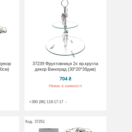
декор
37239 Фруктовниця 2х яр.кругла
30см)
декор Виноград (30*20*39див)
704 ₴
Немає в наявності
+380 (96) 119-17-17
37251