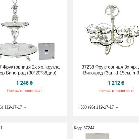
7 Фруктовниця 2х яр. кругла
37238 Фруктовниця 3х яр. 
ор Виноград (30*20*39див)
Виноград (3шт d-19см, h-
1 246 ₴
1 212 ₴
Немає в наявності
Немає в наявності
6) 119-17-17
+380 (96) 119-17-17
41
37244