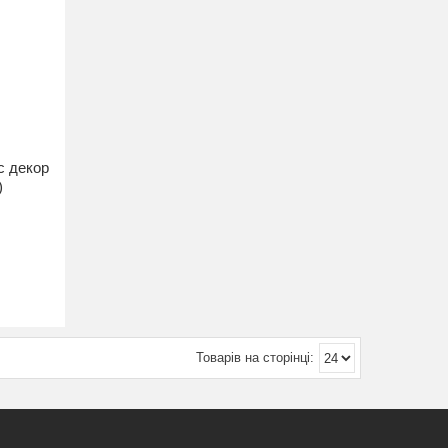
с декор
)