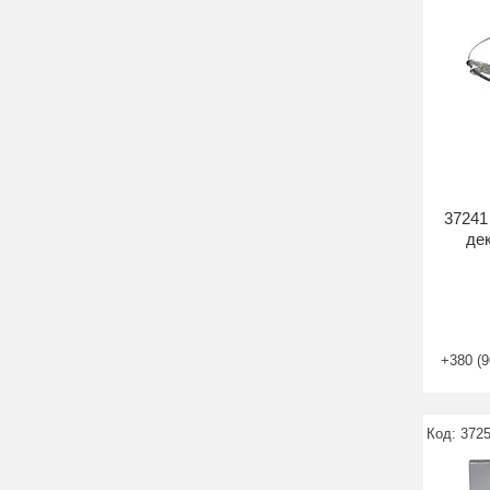
37241
де
+380 (9
372