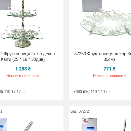
2 Фруктовниця 2х яр декор
37253 Фруктовниця декор Кв
Квіти (25 * 18 * 39див)
30см)
1 258 ₴
771 ₴
Немає в наявності
Немає в наявності
6) 119-17-17
+380 (96) 119-17-17
71
37272